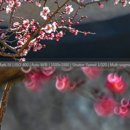
k IV | ISO 400 | Auto W/B | 1500x1000 | Shutter Speed 1/320 | Multi-segmen