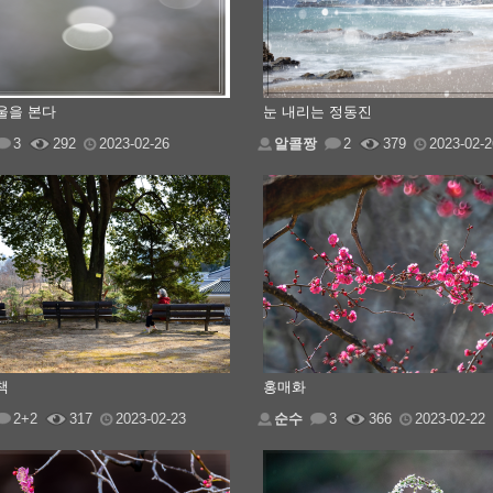
울을 본다
눈 내리는 정동진
3
292
2023-02-26
알콜짱
2
379
2023-02-2
책
홍매화
2+2
317
2023-02-23
순수
3
366
2023-02-22