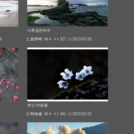
시루섬은하수
6
표주박
4
327
2023-02-26
변산 바람꽃
하숙생
4
341
2023-02-22