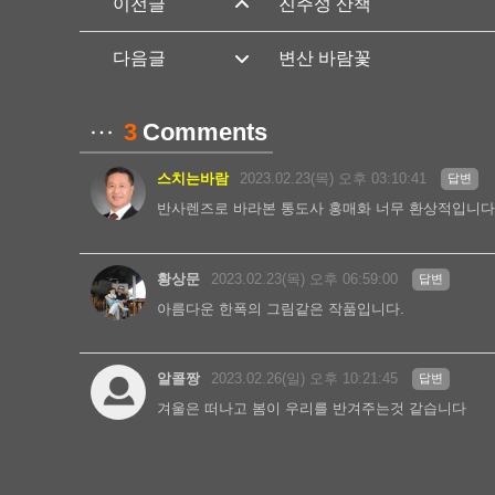
진주성 산책
변산 바람꽃
3
Comments
스치는바람
2023.02.23(목) 오후 03:10:41
답변
반사렌즈로 바라본 통도사 홍매화 너무 환상적입니다
황상문
2023.02.23(목) 오후 06:59:00
답변
아름다운 한폭의 그림같은 작품입니다.
알콜짱
2023.02.26(일) 오후 10:21:45
답변
겨울은 떠나고 봄이 우리를 반겨주는것 같습니다