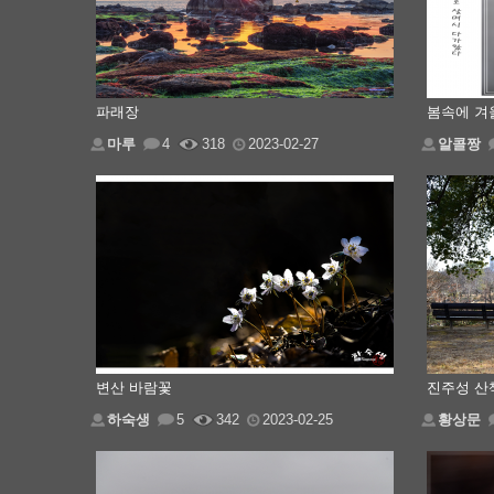
파래장
봄속에 겨
마루
4
318
2023-02-27
알콜짱
변산 바람꽃
진주성 산
하숙생
5
342
2023-02-25
황상문