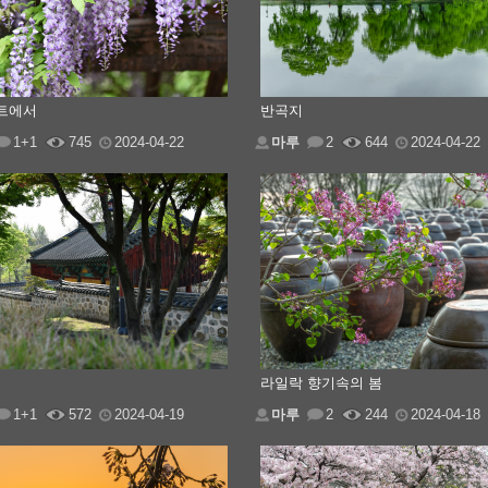
트에서
반곡지
1+1
745
2024-04-22
마루
2
644
2024-04-22
라일락 향기속의 봄
1+1
572
2024-04-19
마루
2
244
2024-04-18