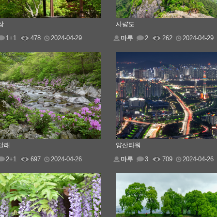
장
사량도
1+1
478
2024-04-29
마루
2
262
2024-04-29
달래
양산타워
2+1
697
2024-04-26
마루
3
709
2024-04-26