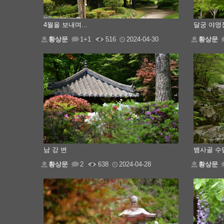
4월을 보내며...
달궁 야영
황상문
1+1
516
2024-04-30
황상문
남 강 변
뱀사골 수
황상문
2
638
2024-04-28
황상문