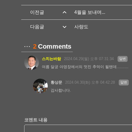
4월을 보내며...
사량도
2
Comments
스치는바람
2024.04.29(월) 오후 07:31:34
답변
여름 달궁 야영장에서의 멋진 추억이 될텐데..........
황상문
2024.04.30(화) 오후 04:42:28
답변
감사합니다.
코멘트 내용