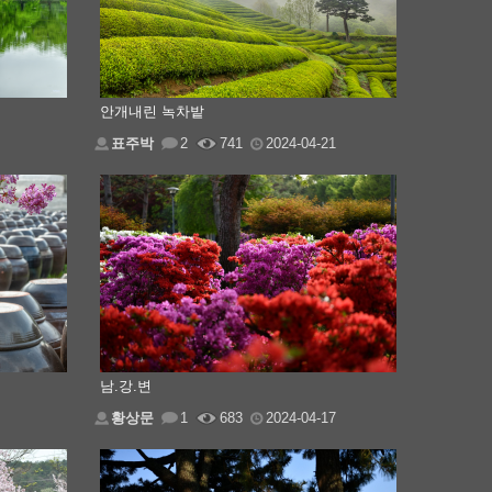
안개내린 녹차밭
표주박
2
741
2024-04-21
남.강.변
황상문
1
683
2024-04-17