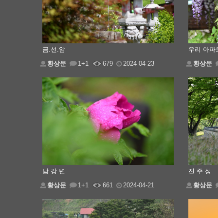
금.선.암
우리 아파
황상문
1+1
679
2024-04-23
황상문
남.강.변
진.주.성
황상문
1+1
661
2024-04-21
황상문