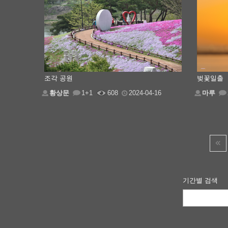
조각 공원
벚꽃일출
황상문
1+1
608
2024-04-16
마루
기간별 검색