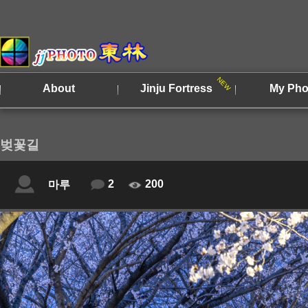
About
Jinju Fortress
My Pho
벚꽃길
2
200
마루