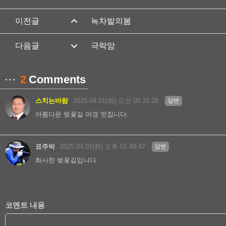
녹차밭의봄
극락암
2
Comments
스치는바람
2025.04.01(화) 오전 00:10:29
답변
아름다운 벚꽃길 야경 멋집니다.
표주박
2025.04.01(화) 오후 01:49:47
답변
화사한 벚꽃길입니다
코멘트 내용