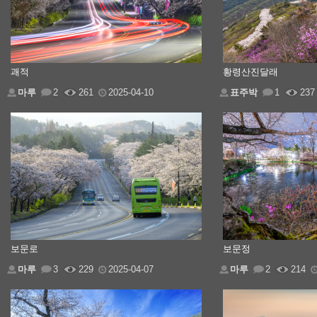
괘적
황령산진달래
마루
2
261
2025-04-10
표주박
1
237
보문로
보문정
마루
3
229
2025-04-07
마루
2
214