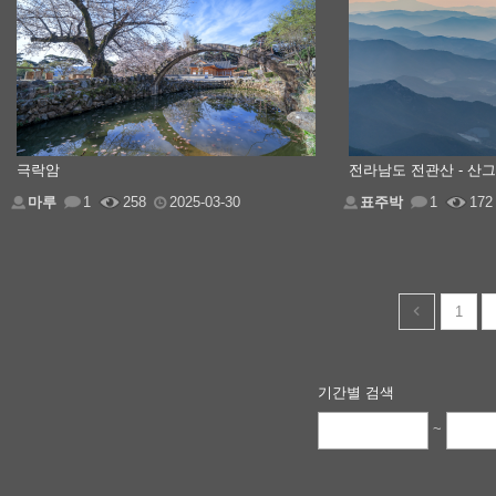
극락암
전라남도 전관산 - 산
마루
1
258
2025-03-30
표주박
1
172
1
기간별 검색
~