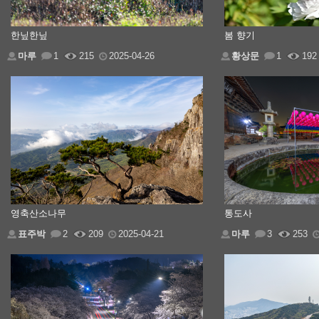
한닢한닢
봄 향기
마루
1
215
2025-04-26
황상문
1
192
영축산소나무
통도사
표주박
2
209
2025-04-21
마루
3
253