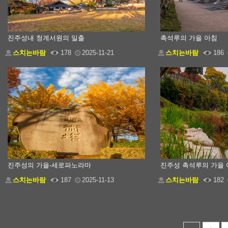
진주성내 청계서원의 일출
촉석루의 가을 아침
스치는바람
178
2025-11-21
스치는바람
186
진주성의 가을-세로파노라마
진주성 촉석루의 가을
스치는바람
187
2025-11-13
스치는바람
182