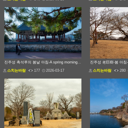
진주성 촉석루의 봄날 아침-A spring morning at Chokseokru Pavilion
스치는바람
177
2026-03-17
스치는바람
280