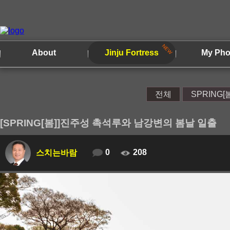
About
Jinju Fortress
My Pho
전체
SPRING[
[SPRING[봄]]진주성 촉석루와 남강변의 봄날 일출
0
208
스치는바람