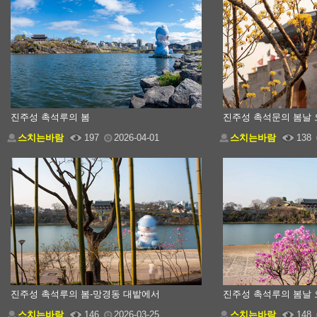
진주성 촉석루의 봄
진주성 촉석문의 봄날 
스치는바람
197
2026-04-01
스치는바람
138
진주성 촉석루의 봄-망경동 대밭에서
진주성 촉석루의 봄날 
스치는바람
146
2026-03-25
스치는바람
148