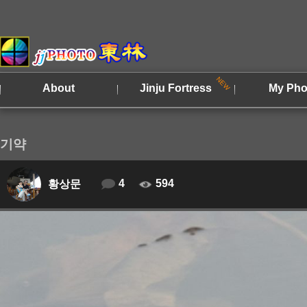
About
Jinju Fortress
My Pho
기약
4
594
황상문