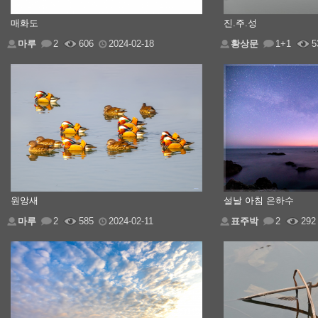
매화도
진.주.성
마루
2
606
2024-02-18
황상문
1+1
5
원앙새
설날 아침 은하수
마루
2
585
2024-02-11
표주박
2
292