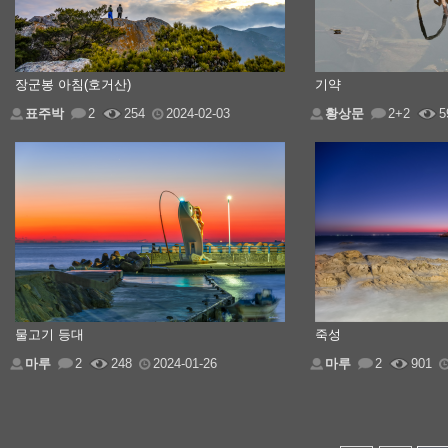
장군봉 아침(호거산)
기약
표주박
2
254
2024-02-03
황상문
2+2
5
물고기 등대
죽성
마루
2
248
2024-01-26
마루
2
901