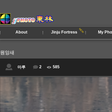
About
Jinju Fortress
My Pho
원앙새
2
585
마루