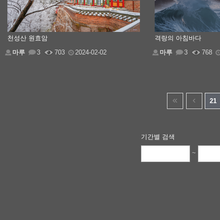
천성산 원효암
격랑의 아침바다
마루
3
703
2024-02-02
마루
3
768
21
기간별 검색
~