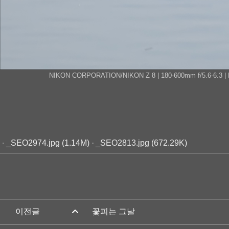
NIKON CORPORATION/NIKON Z 8 | 180-600mm f/5.6-6.3 | FN 6
_SEO2974.jpg (1.14M)
_SEO2813.jpg (672.29K)
꽃피는 그날