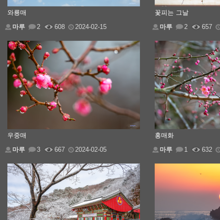
와룡매
꽃피는 그날
마루
2
608
2024-02-15
마루
2
657
우중매
홍매화
마루
3
667
2024-02-05
마루
1
632