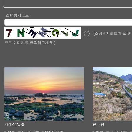
스팸방지코드
(스팸방지코드가 잘 
코드 이미지를 클릭해주세요.)
파래장 일출
순매원