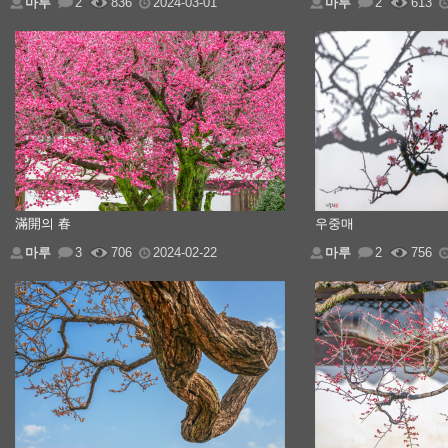
마루
2
836
2024-03-01
마루
2
613
滿開의 春
우중매
마루
3
706
2024-02-22
마루
2
756