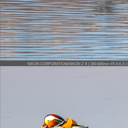
NIKON CORPORATION/NIKON Z 8 | 180-600mm f/5.6-6.3 | FN 6