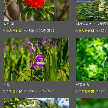
석류 꽃
디기탈라스 -모지황(毛
스치는바람
309
2025-05-21
스치는바람
301
자란
사랑풀 꽃
스치는바람
296
2025-05-13
스치는바람
286