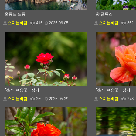
울릉도 도동
향 플록스
스치는바람
415
2025-06-05
스치는바람
352
5월의 여왕꽃 - 장미
5월의 여왕꽃 - 장미
스치는바람
259
2025-05-29
스치는바람
278