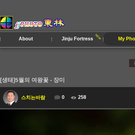
About
Jinju Fortress
My Pho
[생태]5월의 여왕꽃 - 장미
0
258
스치는바람