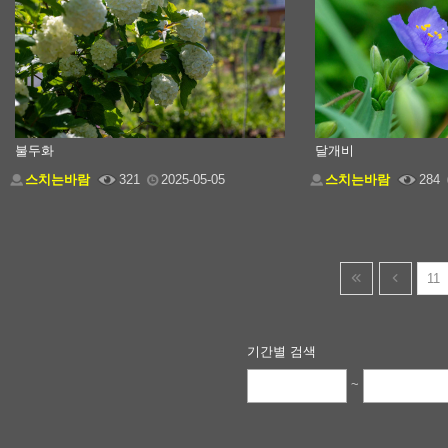
불두화
달개비
스치는바람
321
2025-05-05
스치는바람
284
11
기간별 검색
~