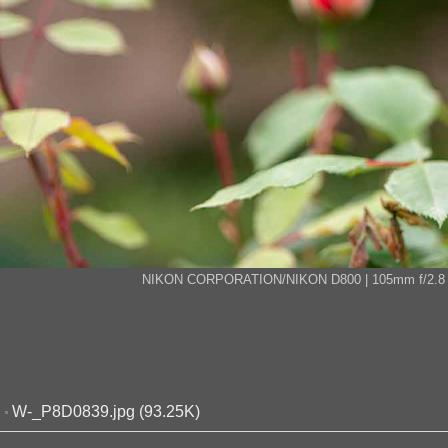
NIKON CORPORATION/NIKON D800 | 105mm f/2.8 | FN 
W-_P8D0839.jpg (93.25K)