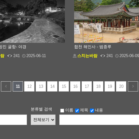
방진 굴항- 야경
합천 해인사 - 범종루
바람
241
2025-06-11
스치는바람
241
2025-06-0
11
12
13
14
15
16
17
18
19
20
분류별 검색
이름
제목
내용