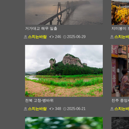
거가대교 해무 일출
지미봉이 
스치는바람
246
2025-06-29
스치는
전북 고창-병바위
진주 중앙
스치는바람
348
2025-06-21
스치는