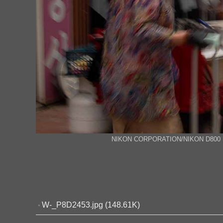
NIKON CORPORATION/NIKON D800 | 50mm
W-_P8D2453.jpg (148.61K)