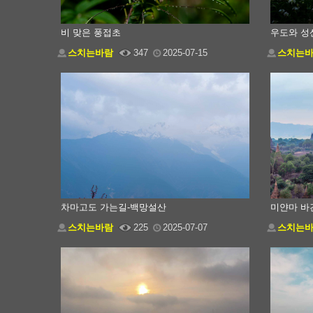
비 맞은 풍접초
우도와 성
스치는바람
347
2025-07-15
스치는
차마고도 가는길-백망설산
미얀마 바
스치는바람
225
2025-07-07
스치는