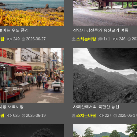
보이는 우도 풍경
선암사 강선루와 승선교의 여름
바람
249
2025-06-27
스치는바람
1+1
246
20
시장-새벽시장
사패산에서의 북한산 능선
바람
625
2025-06-19
스치는바람
227
2025-06-1