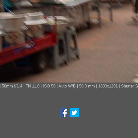
 f/1.4 | FN 11.0 | ISO 50 | Auto W/B | 50.0 mm | 1800x1201 | Shutter Spe