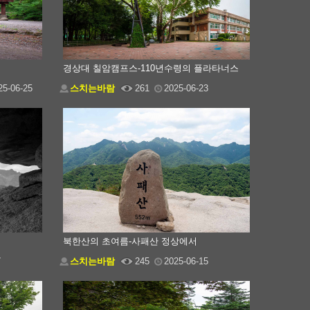
경상대 칠암캠프스-110년수령의 플라타너스
25-06-25
스치는바람
261
2025-06-23
북한산의 초여름-사패산 정상에서
7
스치는바람
245
2025-06-15